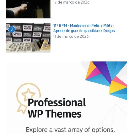
17 de março de 2026
11º BPM – Manhumirim Polícia Militar
3
Apreende grande quantidade Drogas
11 de março de 2026