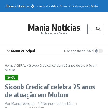
Ir para o conteúdo
Últimas Notícias
Sicoob Credicaf celebra 25 anos de atuação em Mutum
Ho
Mania Notícias
Procurar por:
Mutum e Leste Mineiro
Menu Principal
4 de agosto de 2026
Home
/
GERAL
/
Sicoob Credicaf celebra 25 anos de atuação em
Mutum
GERAL
Sicoob Credicaf celebra 25 anos
de atuação em Mutum
Por
Mania Notícias
Nenhum comentário