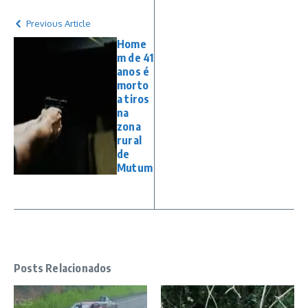
Previous Article
Home
m de 41
anos é
morto
a tiros
na
zona
rural
de
Mutum
Posts Relacionados