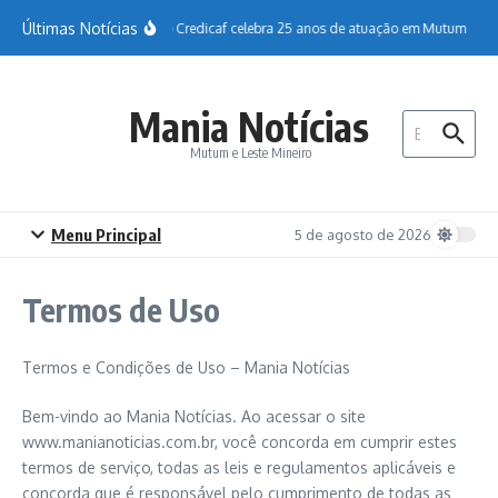
Ir para o conteúdo
Últimas Notícias
Sicoob Credicaf celebra 25 anos de atuação em Mutum
Ho
Mania Notícias
Procurar por:
Mutum e Leste Mineiro
Menu Principal
5 de agosto de 2026
Termos de Uso
Termos e Condições de Uso – Mania Notícias
Bem-vindo ao Mania Notícias. Ao acessar o site
www.manianoticias.com.br, você concorda em cumprir estes
termos de serviço, todas as leis e regulamentos aplicáveis ​​e
concorda que é responsável pelo cumprimento de todas as