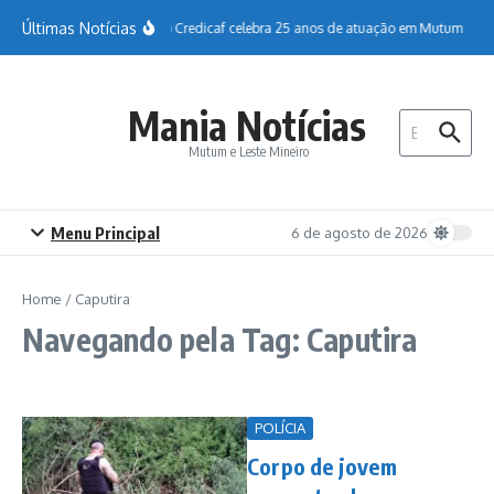
Ir para o conteúdo
Últimas Notícias
Sicoob Credicaf celebra 25 anos de atuação em Mutum
H
Mania Notícias
Procurar por:
Mutum e Leste Mineiro
Menu Principal
6 de agosto de 2026
Home
/
Caputira
Navegando pela Tag: Caputira
POLÍCIA
Corpo de jovem