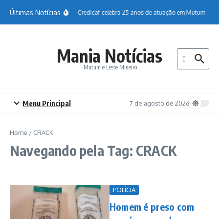
Ir para o conteúdo
Últimas Notícias
Sicoob Credicaf celebra 25 anos de atuação em Mutum
H
Mania Notícias
Procurar por:
Mutum e Leste Mineiro
Menu Principal
7 de agosto de 2026
Home
/
CRACK
Navegando pela Tag: CRACK
POLÍCIA
Homem é preso com