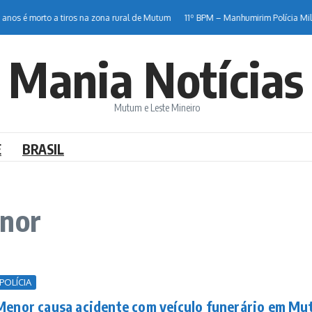
s é morto a tiros na zona rural de Mutum
11º BPM – Manhumirim Polícia Milit
Mania Notícias
Mutum e Leste Mineiro
E
BRASIL
enor
POLÍCIA
Menor causa acidente com veículo funerário em M