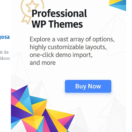
gosa
al da
víduos