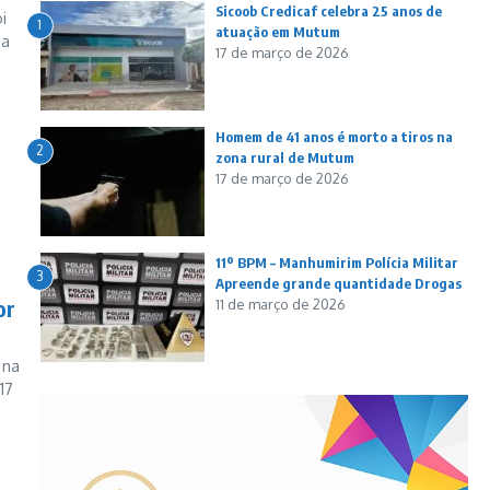
Sicoob Credicaf celebra 25 anos de
i
1
atuação em Mutum
ua
17 de março de 2026
Homem de 41 anos é morto a tiros na
2
zona rural de Mutum
17 de março de 2026
11º BPM – Manhumirim Polícia Militar
3
Apreende grande quantidade Drogas
or
11 de março de 2026
 na
17