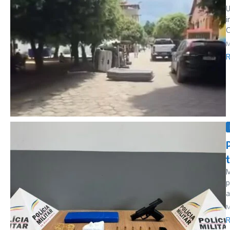
U
i
C
M
R
M
p
a
M
R