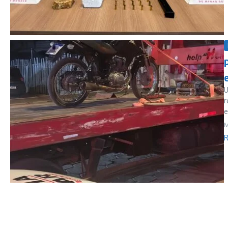
U
r
e
M
R