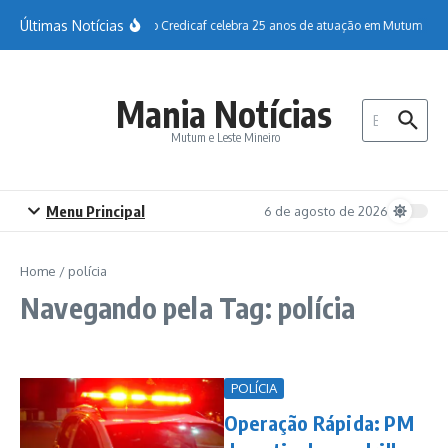
Ir para o conteúdo
Últimas Notícias
Sicoob Credicaf celebra 25 anos de atuação em Mutum
H
Mania Notícias
Procurar por:
Mutum e Leste Mineiro
Menu Principal
6 de agosto de 2026
Home
/
polícia
Navegando pela Tag: polícia
POLÍCIA
Operação Rápida: PM