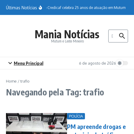
Ir para o conteúdo
Últimas Notícias
Sicoob Credicaf celebra 25 anos de atuação em Mutum
H
Mania Notícias
Procurar por:
Mutum e Leste Mineiro
Menu Principal
6 de agosto de 2026
Home
/
trafio
Navegando pela Tag: trafio
POLÍCIA
PM apreende drogas e