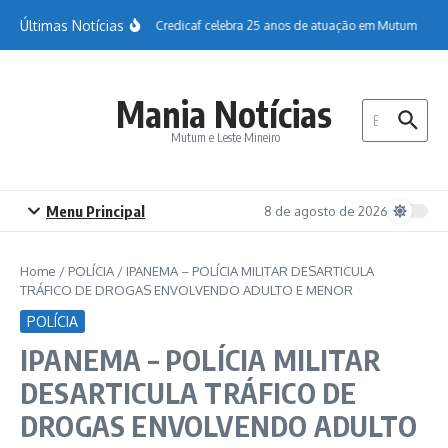
Ir para o conteúdo
Últimas Notícias
Sicoob Credicaf celebra 25 anos de atuação em Mutum
Ho
Mania Notícias
Procurar por:
Mutum e Leste Mineiro
Menu Principal
8 de agosto de 2026
Home
/
POLÍCIA
/
IPANEMA – POLÍCIA MILITAR DESARTICULA
TRÁFICO DE DROGAS ENVOLVENDO ADULTO E MENOR
POLÍCIA
IPANEMA – POLÍCIA MILITAR
DESARTICULA TRÁFICO DE
DROGAS ENVOLVENDO ADULTO