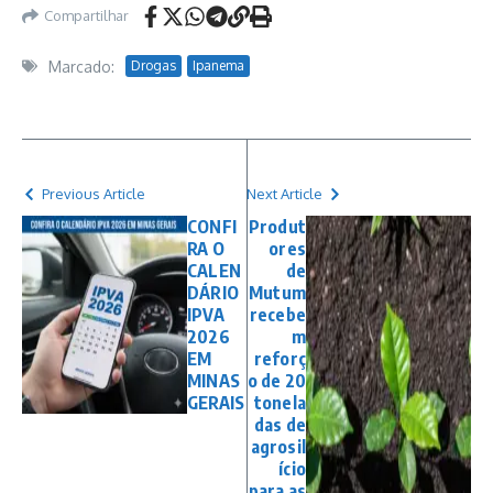
Compartilhar
Marcado:
Drogas
Ipanema
Previous Article
Next Article
CONFI
Produt
RA O
ores
CALEN
de
DÁRIO
Mutum
IPVA
recebe
2026
m
EM
reforç
MINAS
o de 20
GERAIS
tonela
das de
agrosil
ício
para as