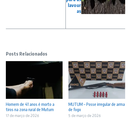
lavour
as
Posts Relacionados
Homem de 41 anos é morto a
MUTUM – Posse irregular de arma
tiros na zona rural de Mutum
de fogo
17 de março de 2026
5 de março de 2026